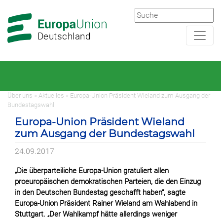
Zur
Zum
Hauptnavigation
Hauptbereich
Deutschland
Über uns » Aktuelles » Europa-Union Präsident Wieland zum Ausgang der
Bundestagswahl
Europa-Union Präsident Wieland
zum Ausgang der Bundestagswahl
24.09.2017
„Die überparteiliche Europa-Union gratuliert allen
proeuropäischen demokratischen Parteien, die den Einzug
in den Deutschen Bundestag geschafft haben“, sagte
Europa-Union Präsident Rainer Wieland am Wahlabend in
Stuttgart. „Der Wahlkampf hätte allerdings weniger