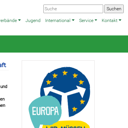
verbände
Jugend
International
Service
Kontakt
ft
 und
den
hen