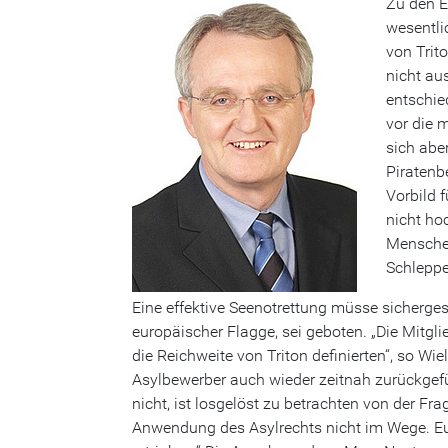
Zu den E
wesentli
von Trit
nicht au
entschie
vor die 
sich aber
Piratenb
Vorbild 
nicht ho
Menschen
Schleppe
Eine effektive Seenotrettung müsse sicherges
europäischer Flagge, sei geboten. „Die Mitgli
die Reichweite von Triton definierten“, so W
Asylbewerber auch wieder zeitnah zurückgefü
nicht, ist losgelöst zu betrachten von der Fra
Anwendung des Asylrechts nicht im Wege. Eu