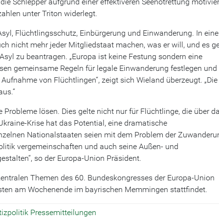
ie Schlepper aufgrund einer effektiveren Seenotrettung motivier
ahlen unter Triton widerlegt.
Asyl, Flüchtlingsschutz, Einbürgerung und Einwanderung. In ein
 nicht mehr jeder Mitgliedstaat machen, was er will, und es g
 Asyl zu beantragen. „Europa ist keine Festung sondern eine
ssen gemeinsame Regeln für legale Einwanderung festlegen und
e Aufnahme von Flüchtlingen“, zeigt sich Wieland überzeugt. „Die
aus.“
obleme lösen. Dies gelte nicht nur für Flüchtlinge, die über d
raine-Krise hat das Potential, eine dramatische
einzelnen Nationalstaaten seien mit dem Problem der Zuwanderu
olitik vergemeinschaften und auch seine Außen- und
estalten“, so der Europa-Union Präsident.
der zentralen Themen des 60. Bundeskongresses der Europa-Union
Gästen am Wochenende im bayrischen Memmingen stattfindet.
izpolitik
Pressemitteilungen