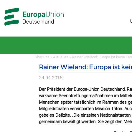
Zur
Zum
Hauptnavigation
Hauptbereich
Deutschland
Über uns » Aktuelles » Rainer Wieland: Europa ist keine 
Rainer Wieland: Europa ist k
24.04.2015
Der Präsident der Europa-Union Deutschland, Rai
wirksame Seenotrettungsmaßnahmen im Mittelmee
Menschen später tatsächlich im Rahmen des gelt
Mitgliedstaaten vereinbarten Mission Triton. A
gebe es Defizite. „Die einzelnen Nationalstaate
gemeinsam bewältigt werden. Sie zeigt den Meh