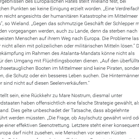
rgebnissen des Europäischen Rates stellt Wieland fest, bei
chen Punkten sei keine Einigung erzielt worden. „Eine Verdreifa
on reicht angesichts der humanitären Katastrophe im Mittelmeer
s“, so Wieland. „Gegen das schmutzige Geschäft der Schlepper 
den vorgegangen werden, auch zu Lande, denn da sterben nach
meisten Menschen auf ihrem Weg nach Europa. Die Probleme la
 nicht allein mit polizeilichen oder militärischen Mitteln lösen.“ D
ekämpfung im Rahmen des Atalanta-Mandats könne nicht als
für den Umgang mit Flüchtlingsbooten dienen. „Auf den überfüllt
chseetauglichen Booten im Mittelmeer sind keine Piraten, sonde
, die Schutz oder ein besseres Leben suchen. Die Hintermänner
r sind nicht auf diesen Seelenverkäufern.“
tellt sein, eine Rückkehr zu Mare Nostrum, diesmal unter
edstaaten haben offensichtlich eine falsche Strategie gewählt, al
ieland. Dies gelte unbeschadet der Tatsache, dass abgelehnte
hrt werden müssten. „Die Frage, ob Asylschutz gewährt wird od
ge einer effektiven Seenotrettung. Letztere steht einer konsequen
ropa darf nicht zusehen, wie Menschen vor seinen Küsten