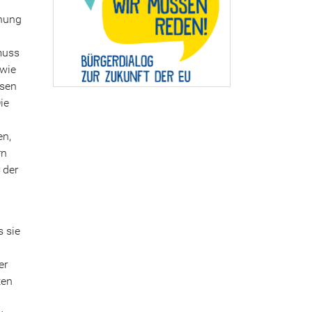
chung
muss
 wie
ssen
ie
en,
rn
 der
s sie
er
ten