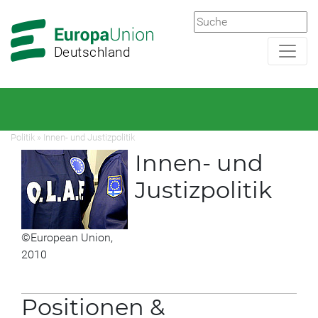
Zur
Zum
Hauptnavigation
Hauptbereich
Deutschland
Politik
»
Innen- und Justizpolitik
Innen- und
Justizpolitik
©European Union,
2010
Positionen &