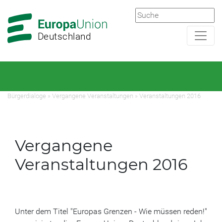
Zur
Zum
Hauptnavigation
Hauptbereich
Deutschland
Bürgerdialoge
»
Vergangene Veranstaltungen
»
Veranstaltungen 2016
Vergangene
Veranstaltungen 2016
Unter dem Titel "Europas Grenzen - Wie müssen reden!"