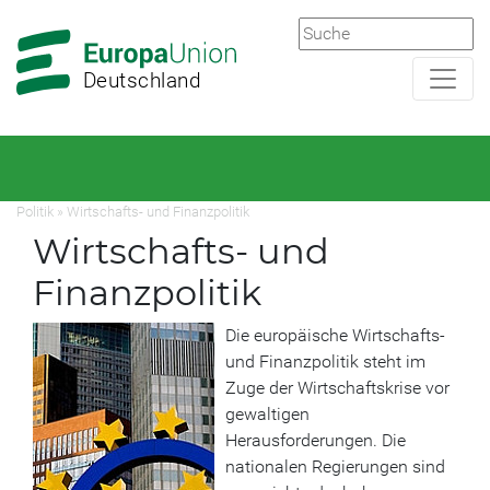
Zur
Zum
Hauptnavigation
Hauptbereich
Deutschland
Politik
»
Wirtschafts- und Finanzpolitik
Wirtschafts- und
Finanzpolitik
Die europäische Wirtschafts-
und Finanzpolitik steht im
Zuge der Wirtschaftskrise vor
gewaltigen
Herausforderungen. Die
nationalen Regierungen sind