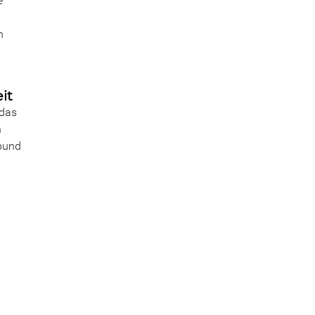
e
n
it
 das
n
nbund