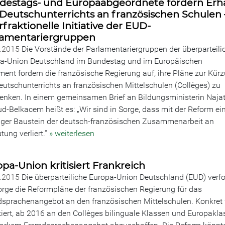
destags- und Europaabgeordnete fordern Erha
Deutschunterrichts an französischen Schulen 
rfraktionelle Initiative der EUD-
lamentariergruppen
7.2015
Die Vorstände der Parlamentariergruppen der überparteili
a-Union Deutschland im Bundestag und im Europäischen
ment fordern die französische Regierung auf, ihre Pläne zur Kür
eutschunterrichts an französischen Mittelschulen (Collèges) zu
enken. In einem gemeinsamen Brief an Bildungsministerin Naja
ud-Belkacem heißt es: „Wir sind in Sorge, dass mit der Reform ei
iger Baustein der deutsch-französischen Zusammenarbeit an
tung verliert.“
» weiterlesen
pa-Union kritisiert Frankreich
4.2015
Die überparteiliche Europa-Union Deutschland (EUD) verfo
orge die Reformpläne der französischen Regierung für das
sprachenangebot an den französischen Mittelschulen. Konkret 
tiert, ab 2016 an den Collèges bilinguale Klassen und Europakl