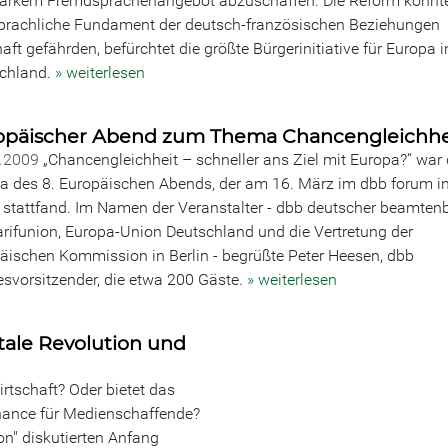
tarkem Fremdsprachenangebot abzuschaffen. Die Reform könnt
prachliche Fundament der deutsch-französischen Beziehungen
aft gefährden, befürchtet die größte Bürgerinitiative für Europa i
chland.
» weiterlesen
opäischer Abend zum Thema Chancengleichhe
3.2009
„Chancengleichheit – schneller ans Ziel mit Europa?“ war
 des 8. Europäischen Abends, der am 16. März im dbb forum i
n stattfand. Im Namen der Veranstalter - dbb deutscher beamte
arifunion, Europa-Union Deutschland und die Vertretung der
äischen Kommission in Berlin - begrüßte Peter Heesen, dbb
svorsitzender, die etwa 200 Gäste.
» weiterlesen
tale Revolution und
irtschaft? Oder bietet das
hance für Medienschaffende?
on" diskutierten Anfang