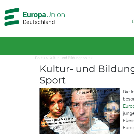
Zur
Zum
Hauptnavigation
Hauptbereich
Deutschland
Politik
»
Kultur- und Bildungspolitik
Kultur- und Bildun
Sport
Die 
beson
Europ
junge
Eben
Europ