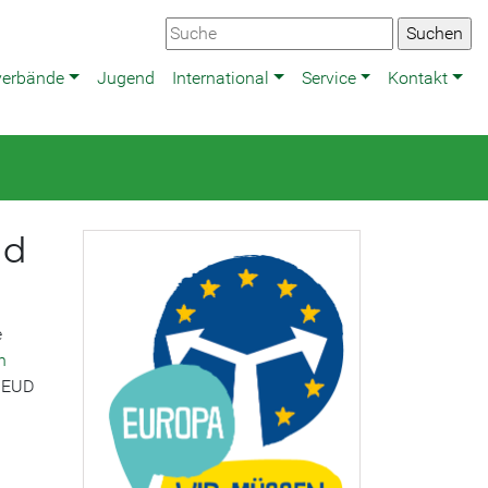
verbände
Jugend
International
Service
Kontakt
nd
e
n
r EUD