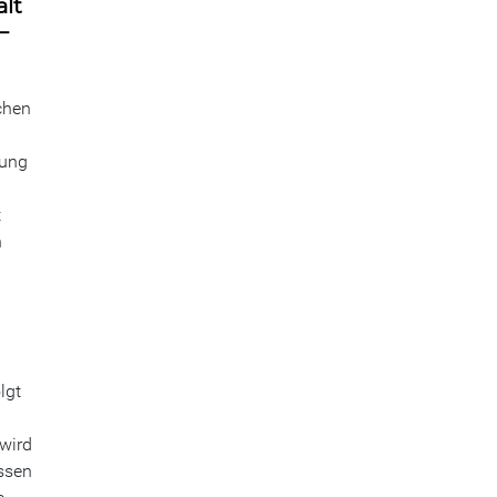
lt
–
chen
zung
t
n
lgt
wird
assen