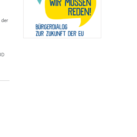
 der
UD