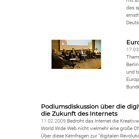
mit s
das s
ernsth
Deuts
Eur
17.0
Thema
Berli
und t
Europ
Bunde
Podiumsdiskussion über die digi
die Zukunft des Internets
11.02.2009
Bedroht das Internet die Kreativw
World Wide Web nicht vielmehr eine große C
Über diese Kernfragen zur "digitalen Revoluti