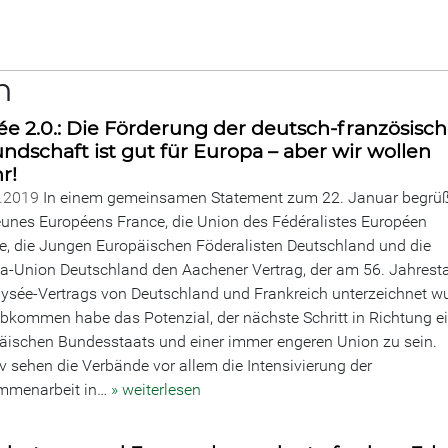
n
ée 2.0.: Die Förderung der deutsch-französisc
ndschaft ist gut für Europa – aber wir wollen
r!
1.2019
In einem gemeinsamen Statement zum 22. Januar begrü
eunes Européens France, die Union des Fédéralistes Européen
e, die Jungen Europäischen Föderalisten Deutschland und die
a-Union Deutschland den Aachener Vertrag, der am 56. Jahrest
lysée-Vertrags von Deutschland und Frankreich unterzeichnet w
bkommen habe das Potenzial, der nächste Schritt in Richtung e
äischen Bundesstaats und einer immer engeren Union zu sein.
iv sehen die Verbände vor allem die Intensivierung der
mmenarbeit in…
» weiterlesen