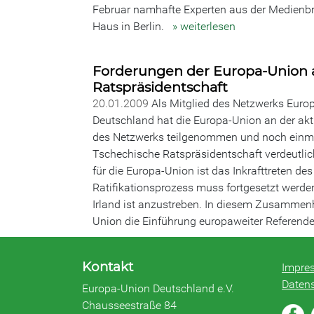
Februar namhafte Experten aus der Medienb
Haus in Berlin.
» weiterlesen
Forderungen der Europa-Union a
Ratspräsidentschaft
20.01.2009
Als Mitglied des Netzwerks Eur
Deutschland hat die Europa-Union an der ak
des Netzwerks teilgenommen und noch einma
Tschechische Ratspräsidentschaft verdeutlic
für die Europa-Union ist das Inkrafttreten de
Ratifikationsprozess muss fortgesetzt werde
Irland ist anzustreben. In diesem Zusammen
Union die Einführung europaweiter Referend
Kontakt
Impre
Daten
Europa-Union Deutschland e.V.
Chausseestraße 84