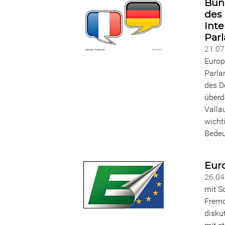
Bun
des 
Inte
Par
21.0
Europ
Parla
des D
überd
Valla
wicht
Bedeu
Euro
26.0
mit S
Fremd
disku