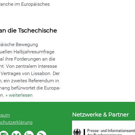
ranche im Europäisches
n die Tschechische
opäische Bewegung
tuellen Halbjahresumfrage
l ihre Forderungen an die
ht. Von zentralem Interesse
s Vertrages von Lissabon. Der
n, ein zweites Referendum in
hang befürwortet die Europa-
en.
» weiterlesen
Netzwerke & Partner
ssum
schutzerklärung