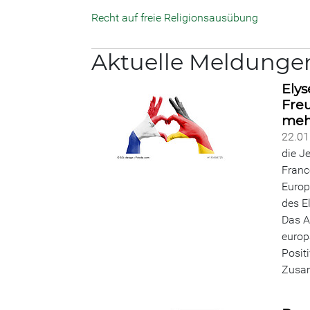
Recht auf freie Religionsausübung
Aktuelle Meldunge
Elys
Freu
meh
22.0
die J
Franc
Europ
des E
Das A
europ
Posit
Zusa