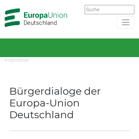
Zur
Zum
Hauptnavigation
Hauptbereich
Deutschland
Bürgerdialoge
Bürgerdialoge der
Europa-Union
Deutschland