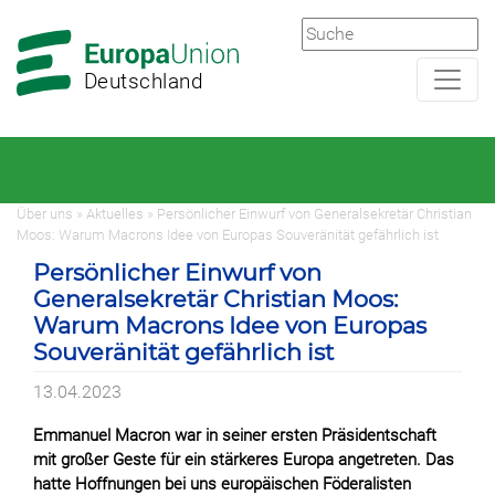
Zur
Zum
Hauptnavigation
Hauptbereich
Deutschland
Über uns » Aktuelles » Persönlicher Einwurf von Generalsekretär Christian
Moos: Warum Macrons Idee von Europas Souveränität gefährlich ist
Persönlicher Einwurf von
Generalsekretär Christian Moos:
Warum Macrons Idee von Europas
Souveränität gefährlich ist
13.04.2023
Emmanuel Macron war in seiner ersten Präsidentschaft
mit großer Geste für ein stärkeres Europa angetreten. Das
hatte Hoffnungen bei uns europäischen Föderalisten