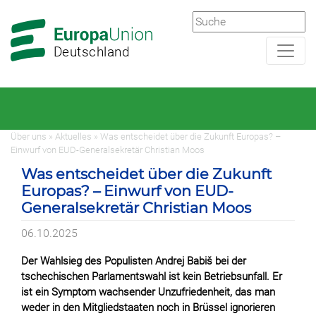
Zur
Zum
Hauptnavigation
Hauptbereich
Deutschland
Über uns » Aktuelles » Was entscheidet über die Zukunft Europas? –
Einwurf von EUD-Generalsekretär Christian Moos
Was entscheidet über die Zukunft
Europas? – Einwurf von EUD-
Generalsekretär Christian Moos
06.10.2025
Der Wahlsieg des Populisten Andrej Babiš bei der
tschechischen Parlamentswahl ist kein Betriebsunfall. Er
ist ein Symptom wachsender Unzufriedenheit, das man
weder in den Mitgliedstaaten noch in Brüssel ignorieren