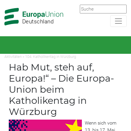
Zur
Zum
Hauptnavigation
Hauptbereich
Deutschland
Aktivitäten
»
104. Katholikentag in Würzburg
Hab Mut, steh auf,
Europa!“ – Die Europa-
Union beim
Katholikentag in
Würzburg
Wenn sich vom
13. bis 17. Mai