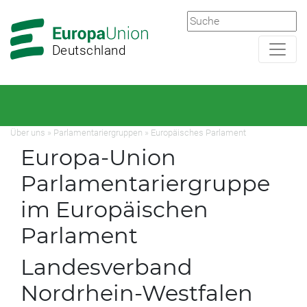
Zur
Zum
Hauptnavigation
Hauptbereich
Deutschland
Über uns
»
Parlamentariergruppen
»
Europäisches Parlament
Europa-Union
Parlamentariergruppe
im Europäischen
Parlament
Landesverband
Nordrhein-Westfalen