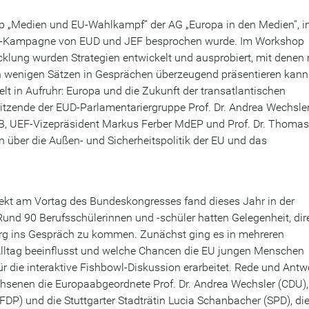
p „Medien und EU-Wahlkampf“ der AG „Europa in den Medien“, i
e-Kampagne von EUD und JEF besprochen wurde. Im Workshop
lung wurden Strategien entwickelt und ausprobiert, mit denen
in wenigen Sätzen in Gesprächen überzeugend präsentieren kann
 in Aufruhr: Europa und die Zukunft der transatlantischen
sitzende der EUD-Parlamentariergruppe Prof. Dr. Andrea Wechsle
B, UEF-Vizepräsident Markus Ferber MdEP und Prof. Dr. Thomas
n über die Außen- und Sicherheitspolitik der EU und das
jekt am Vortag des Bundeskongresses fand dieses Jahr in der
Rund 90 Berufsschülerinnen und -schüler hatten Gelegenheit, dir
erg ins Gespräch zu kommen. Zunächst ging es in mehreren
lltag beeinflusst und welche Chancen die EU jungen Menschen
 die interaktive Fishbowl-Diskussion erarbeitet. Rede und Antw
senen die Europaabgeordnete Prof. Dr. Andrea Wechsler (CDU),
DP) und die Stuttgarter Stadträtin Lucia Schanbacher (SPD), di