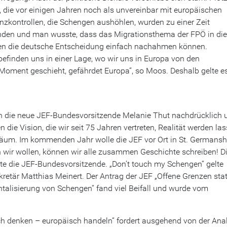
 die vor einigen Jahren noch als unvereinbar mit europäischen
nzkontrollen, die Schengen aushöhlen, wurden zu einer Zeit
tanden und man wusste, dass das Migrationsthema der FPÖ in die
ten die deutsche Entscheidung einfach nachahmen können.
befinden uns in einer Lage, wo wir uns in Europa von den
Moment geschieht, gefährdet Europa“, so Moos. Deshalb gelte es
uch die neue JEF-Bundesvorsitzende Melanie Thut nachdrücklich 
n die Vision, die wir seit 75 Jahren vertreten, Realität werden las
iläum. Im kommenden Jahr wolle die JEF vor Ort in St. Germansh
 wir wollen, können wir alle zusammen Geschichte schreiben! D
te die JEF-Bundesvorsitzende. „Don’t touch my Schengen“ gelte
retär Matthias Meinert. Der Antrag der JEF „Offene Grenzen stat
talisierung von Schengen“ fand viel Beifall und wurde vom
ch denken – europäisch handeln“ fordert ausgehend von der Ana