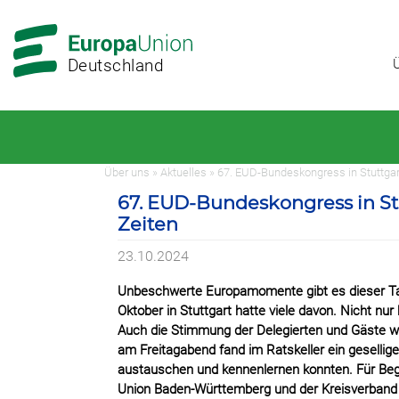
Zur
Zum
Hauptnavigation
Hauptbereich
Deutschland
Über uns » Aktuelles » 67. EUD-Bundeskongress in Stuttga
67. EUD-Bundeskongress in St
Zeiten
23.10.2024
Unbeschwerte Europamomente gibt es dieser Ta
Oktober in Stuttgart hatte viele davon. Nicht n
Auch die Stimmung der Delegierten und Gäste w
am Freitagabend fand im Ratskeller ein gesellige
austauschen und kennenlernen konnten. Für Beg
Union Baden-Württemberg und der Kreisverband Stu