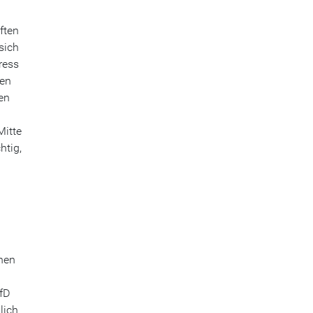
ften
sich
ress
den
en
Mitte
htig,
chen
fD
lich