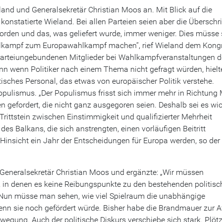
and und Generalsekretär Christian Moos an. Mit Blick auf die
 konstatierte Wieland. Bei allen Parteien seien aber die Überschri
orden und das, was geliefert wurde, immer weniger. Dies müsse 
lkampf zum Europawahlkampf machen“, rief Wieland dem Kong
 parteiungebundenen Mitglieder bei Wahlkampfveranstaltungen 
nn wenn Politiker nach einem Thema nicht gefragt würden, hielt
itisches Personal, das etwas von europäischer Politik verstehe.
pulismus. „Der Populismus frisst sich immer mehr in Richtung 
 gefordert, die nicht ganz ausgegoren seien. Deshalb sei es wic
rittstein zwischen Einstimmigkeit und qualifizierter Mehrheit
des Balkans, die sich anstrengten, einen vorläufigen Beitritt
i Hinsicht ein Jahr der Entscheidungen für Europa werden, so der
e Generalsekretär Christian Moos und ergänzte: „Wir müssen
n, in denen es keine Reibungspunkte zu den bestehenden politis
 Nun müsse man sehen, wie viel Spielraum die unabhängige
wenn sie noch gefördert würde. Bisher habe die Brandmauer zur A
ewegung. Auch der politische Diskurs verschiebe sich stark. Plötz