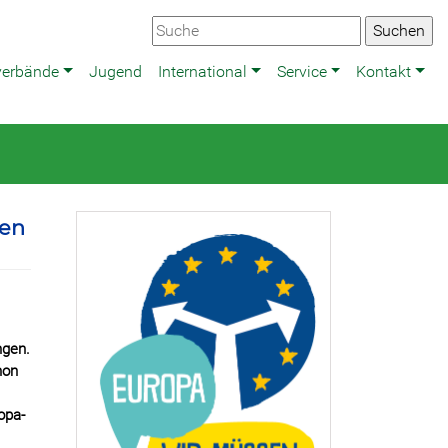
verbände
Jugend
International
Service
Kontakt
hen
ngen.
hon
opa-