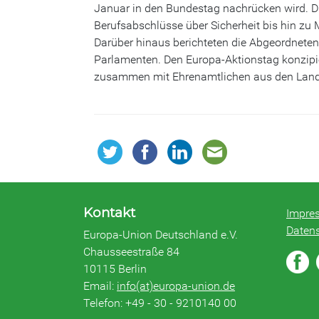
Januar in den Bundestag nachrücken wird. D
Berufsabschlüsse über Sicherheit bis hin zu 
Darüber hinaus berichteten die Abgeordneten 
Parlamenten. Den Europa-Aktionstag konzipi
zusammen mit Ehrenamtlichen aus den Land
Kontakt
Impre
Daten
Europa-Union Deutschland e.V.
Chausseestraße 84
10115 Berlin
Email:
info(at)europa-union.de
Telefon: +49 - 30 - 9210140 00