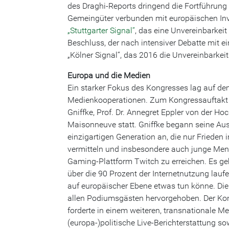
des Draghi-Reports dringend die Fortführung
Gemeingüter verbunden mit europäischen Inve
„Stuttgarter Signal“
, das eine Unvereinbarkei
Beschluss, der nach intensiver Debatte mit 
„Kölner Signal“, das 2016 die Unvereinbarkeit 
Europa und die Medien
Ein starker Fokus des Kongresses lag auf de
Medienkooperationen. Zum Kongressauftakt f
Gniffke, Prof. Dr. Annegret Eppler von der 
Maisonneuve statt. Gniffke begann seine Aus
einzigartigen Generation an, die nur Frieden 
vermitteln und insbesondere auch junge Men
Gaming-Plattform Twitch zu erreichen. Es g
über die 90 Prozent der Internetnutzung lauf
auf europäischer Ebene etwas tun könne. D
allen Podiumsgästen hervorgehoben. Der Kon
forderte in einem weiteren, transnationale 
(europa-)politische Live-Berichterstattung so