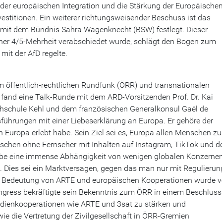
 der europäischen Integration und die Stärkung der Europäische
stitionen. Ein weiterer richtungsweisender Beschuss ist das
t mit dem Bündnis Sahra Wagenknecht (BSW) festlegt. Dieser
einer 4/5-Mehrheit verabschiedet wurde, schlägt den Bogen zum
mit der AfD regelte.
m öffentlich-rechtlichen Rundfunk (ÖRR) und transnationalen
and eine Talk-Runde mit dem ARD-Vorsitzenden Prof. Dr. Kai
Hochschule Kehl und dem französischen Generalkonsul Gaël de
führungen mit einer Liebeserklärung an Europa. Er gehöre der
in Europa erlebt habe. Sein Ziel sei es, Europa allen Menschen zu
schen ohne Fernseher mit Inhalten auf Instagram, TikTok und d
ebe eine immense Abhängigkeit von wenigen globalen Konzernen
e. Dies sei ein Marktversagen, gegen das man nur mit Regulieru
ie Bedeutung von ARTE und europäischen Kooperationen wurde 
gress bekräftigte sein Bekenntnis zum ÖRR in einem Beschlus
Medienkooperationen wie ARTE und 3sat zu stärken und
wie die Vertretung der Zivilgesellschaft in ÖRR-Gremien