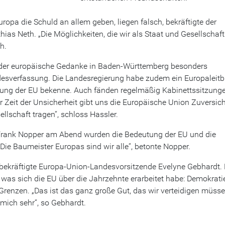
opa die Schuld an allem geben, liegen falsch, bekräftigte der
ias Neth. „Die Möglichkeiten, die wir als Staat und Gesellschaft
h.
ss der europäische Gedanke in Baden-Württemberg besonders
Landesverfassung. Die Landesregierung habe zudem ein Europaleitb
cklung der EU bekenne. Auch fänden regelmäßig Kabinettssitzunge
er Zeit der Unsicherheit gibt uns die Europäische Union Zuversich
llschaft tragen“, schloss Hassler.
 Frank Nopper am Abend wurden die Bedeutung der EU und die
Die Baumeister Europas sind wir alle“, betonte Nopper.
bekräftigte Europa-Union-Landesvorsitzende Evelyne Gebhardt. 
, was sich die EU über die Jahrzehnte erarbeitet habe: Demokrati
ne Grenzen. „Das ist das ganz große Gut, das wir verteidigen müsse
mich sehr“, so Gebhardt.