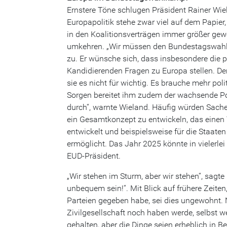
Ernstere Töne schlugen Präsident Rainer Wiel
Europapolitik stehe zwar viel auf dem Papier,
in den Koalitionsverträgen immer größer gew
umkehren. „Wir müssen den Bundestagswah
zu. Er wünsche sich, dass insbesondere die
Kandidierenden Fragen zu Europa stellen. De
sie es nicht für wichtig. Es brauche mehr pol
Sorgen bereitet ihm zudem der wachsende Po
durch“, warnte Wieland. Häufig würden Sachen
ein Gesamtkonzept zu entwickeln, das einen T
entwickelt und beispielsweise für die Staaten 
ermöglicht. Das Jahr 2025 könnte in vielerle
EUD-Präsident.
„Wir stehen im Sturm, aber wir stehen“, sagt
unbequem sein!“. Mit Blick auf frühere Zeite
Parteien gegeben habe, sei dies ungewohnt.
Zivilgesellschaft noch haben werde, selbst 
gehalten, aber die Dinge seien erheblich in B