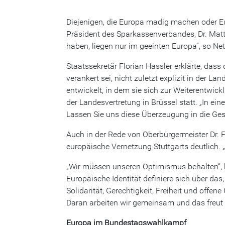
Diejenigen, die Europa madig machen oder Eur
Präsident des Sparkassenverbandes, Dr. Matth
haben, liegen nur im geeinten Europa“, so Net
Staatssekretär Florian Hassler erklärte, da
verankert sei, nicht zuletzt explizit in der 
entwickelt, in dem sie sich zur Weiterentwi
der Landesvertretung in Brüssel statt. „In ein
Lassen Sie uns diese Überzeugung in die Gese
Auch in der Rede von Oberbürgermeister Dr.
europäische Vernetzung Stuttgarts deutlich. „
„Wir müssen unseren Optimismus behalten“, 
Europäische Identität definiere sich über das
Solidarität, Gerechtigkeit, Freiheit und offe
Daran arbeiten wir gemeinsam und das freut 
Europa im Bundestagswahlkampf