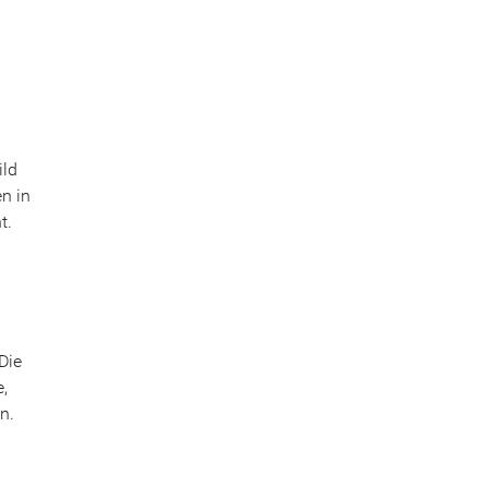
ild
n in
t.
Die
e,
n.