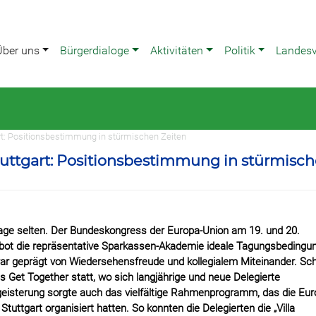
Über uns
Bürgerdialoge
Aktivitäten
Politik
Landes
rt: Positionsbestimmung in stürmischen Zeiten
uttgart: Positionsbestimmung in stürmisc
ge selten. Der Bundeskongress der Europa-Union am 19. und 20.
ur bot die repräsentative Sparkassen-Akademie ideale Tagungsbedingu
ar geprägt von Wiedersehensfreude und kollegialem Miteinander. Sc
s Get Together statt, wo sich langjährige und neue Delegierte
eisterung sorgte auch das vielfältige Rahmenprogramm, das die Eur
ttgart organisiert hatten. So konnten die Delegierten die „Villa