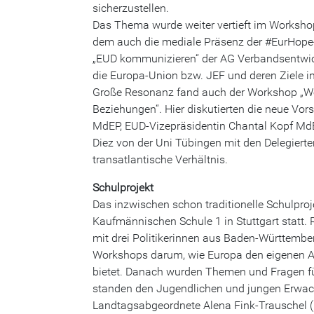
sicherzustellen.
Das Thema wurde weiter vertieft im Worksho
dem auch die mediale Präsenz der #EurHop
„EUD kommunizieren“ der AG Verbandsentwick
die Europa-Union bzw. JEF und deren Ziele 
Große Resonanz fand auch der Workshop „Welt
Beziehungen“. Hier diskutierten die neue Vor
MdEP, EUD-Vizepräsidentin Chantal Kopf Md
Diez von der Uni Tübingen mit den Delegierte
transatlantische Verhältnis.
Schulprojekt
Das inzwischen schon traditionelle Schulpro
Kaufmännischen Schule 1 in Stuttgart statt. 
mit drei Politikerinnen aus Baden-Württemb
Workshops darum, wie Europa den eigenen A
bietet. Danach wurden Themen und Fragen für
standen den Jugendlichen und jungen Erwach
Landtagsabgeordnete Alena Fink-Trauschel (F