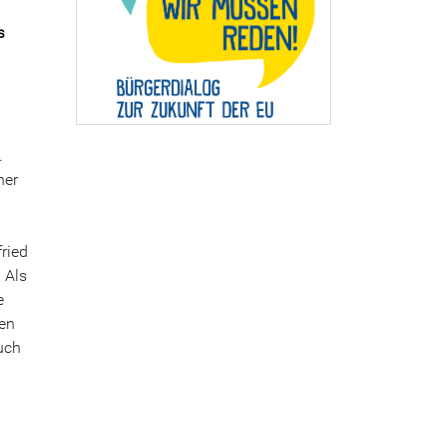
s
.
ner
fried
 Als
e
ten
uch