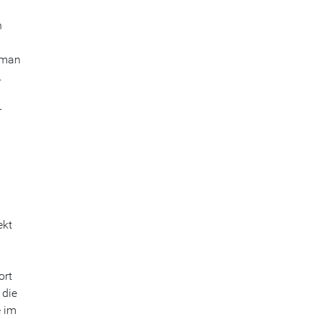
n
 man
.
r
ekt
ort
 die
e im