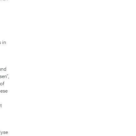
 in
und
sen“,
of
iese
t
lyse