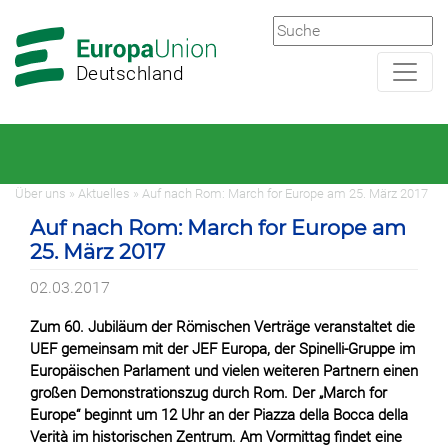
Zur
Zum
Hauptnavigation
Hauptbereich
Deutschland
Über uns » Aktuelles » Auf nach Rom: March for Europe am 25. März 2017
Auf nach Rom: March for Europe am
25. März 2017
02.03.2017
Zum 60. Jubiläum der Römischen Verträge veranstaltet die
UEF gemeinsam mit der JEF Europa, der Spinelli-Gruppe im
Europäischen Parlament und vielen weiteren Partnern einen
großen Demonstrationszug durch Rom. Der „March for
Europe“ beginnt um 12 Uhr an der Piazza della Bocca della
Verità im historischen Zentrum. Am Vormittag findet eine