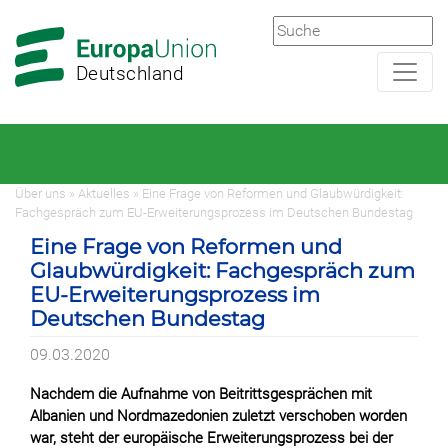
Zur
Zum
Hauptnavigation
Hauptbereich
Deutschland
Über uns » Aktuelles » Eine Frage von Reformen und Glaubwürdigkeit:
Fachgespräch zum EU-Erweiterungsprozess im Deutschen Bundestag
Eine Frage von Reformen und
Glaubwürdigkeit: Fachgespräch zum
EU-Erweiterungsprozess im
Deutschen Bundestag
09.03.2020
Nachdem die Aufnahme von Beitrittsgesprächen mit
Albanien und Nordmazedonien zuletzt verschoben worden
war, steht der europäische Erweiterungsprozess bei der