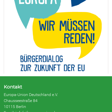
Kontakt
Europa-Union Deutschland e.V.
Chausseestraße 84
10115 Berlin