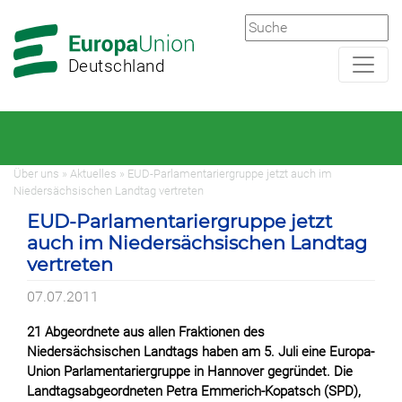
Zur
Zum
Hauptnavigation
Hauptbereich
Deutschland
Über uns » Aktuelles » EUD-Parlamentariergruppe jetzt auch im
Niedersächsischen Landtag vertreten
EUD-Parlamentariergruppe jetzt
auch im Niedersächsischen Landtag
vertreten
07.07.2011
21 Abgeordnete aus allen Fraktionen des
Niedersächsischen Landtags haben am 5. Juli eine Europa-
Union Parlamentariergruppe in Hannover gegründet. Die
Landtagsabgeordneten Petra Emmerich-Kopatsch (SPD),