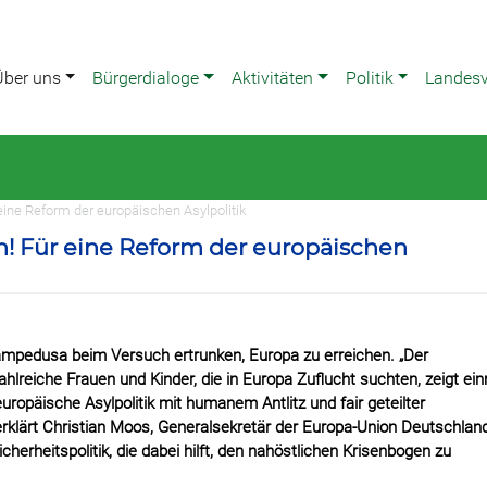
Über uns
Bürgerdialoge
Aktivitäten
Politik
Landes
 eine Reform der europäischen Asylpolitik
n! Für eine Reform der europäischen
ampedusa beim Versuch ertrunken, Europa zu erreichen. „Der
hlreiche Frauen und Kinder, die in Europa Zuflucht suchten, zeigt ei
ropäische Asylpolitik mit humanem Antlitz und fair geteilter
 erklärt Christian Moos, Generalsekretär der Europa-Union Deutschlan
erheitspolitik, die dabei hilft, den nahöstlichen Krisenbogen zu