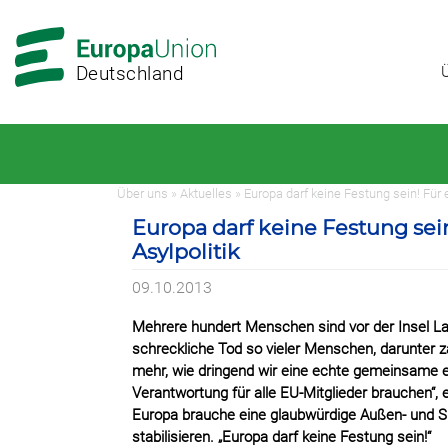
Zur
Zum
Hauptnavigation
Hauptbereich
Deutschland
Über uns » Aktuelles » Europa darf keine Festung sein! Für
Europa darf keine Festung sei
Asylpolitik
09.10.2013
Mehrere hundert Menschen sind vor der Insel L
schreckliche Tod so vieler Menschen, darunter za
mehr, wie dringend wir eine echte gemeinsame eu
Verantwortung für alle EU-Mitglieder brauchen“,
Europa brauche eine glaubwürdige Außen- und Sich
stabilisieren. „Europa darf keine Festung sein!“