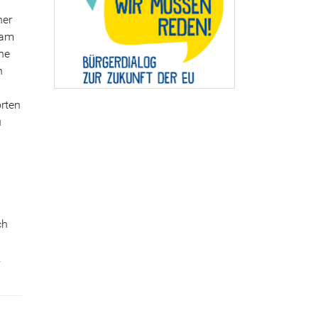
ner
sam
he
h
örten
u
ch
k