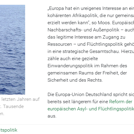
„Europa hat ein ureigenes Interesse an ei
kohärenten Afrikapolitik, die nur gemein
erzielt werden kann“, so Moos. Europäisc
Nachbarschafts- und Außenpolitik – auc
das legitime Interesse am Zugang zu
Ressourcen – und Flüchtlingspolitik geh
in eine strategische Gesamtschau. Hierz
zähle auch eine gezielte
Einwanderungspolitik im Rahmen des
gemeinsamen Raums der Freiheit, der
Sicherheit und des Rechts.
Die Europa-Union Deutschland spricht si
 letzten Jahren auf
bereits seit längerem für eine
Reform der
t. Tausende
europäischen Asyl- und Flüchtlingspoliti
n.
aus.
tspolitik