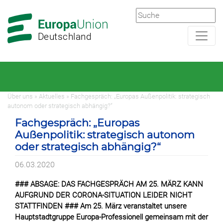
Zur
Zum
Hauptnavigation
Hauptbereich
Deutschland
Über uns » Aktuelles » Fachgespräch: „Europas Außenpolitik: strategisch
autonom oder strategisch abhängig?“
Fachgespräch: „Europas
Außenpolitik: strategisch autonom
oder strategisch abhängig?“
06.03.2020
### ABSAGE: DAS FACHGESPRÄCH AM 25. MÄRZ KANN
AUFGRUND DER CORONA-SITUATION LEIDER NICHT
STATTFINDEN ### Am 25. März veranstaltet unsere
Hauptstadtgruppe Europa-Professionell gemeinsam mit der