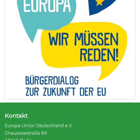
Kontakt
Europa-Union Deutschland e.V.
Chausseestraße 84