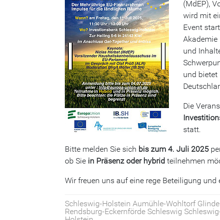
(MdEP), Vo
wird mit 
Event star
Akademie L
und Inhalt
Schwerpunk
und bietet
Deutschla
Die Verans
Investitio
statt.
Bitte melden Sie sich
bis zum 4. Juli 2025
pe
ob Sie
in Präsenz oder hybrid
teilnehmen möch
Wir freuen uns auf eine rege Beteiligung und
Schleswig-Holstein Aumühle-Wohltorf Glinde 
Rendsburg-Eckernförde Schleswig Schleswig
Holstein