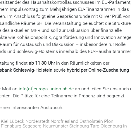
rsitzender des Haushaltskontrollausschusses im EU-Parlament
einem Impulsvortrag zum Mehrjährigen EU-Finanzrahmen in das
ten. Im Anschluss folgt eine Gesprächsrunde mit Oliver Prüß von
ändliche Räume SH. Die Veranstaltung beleuchtet die Struktur
e des aktuellen MFR und soll zur Diskussion über finanzielle
te wie Kohäsionspolitik, Agrarförderung und Innovation anreg
 Raum für Austausch und Diskussion – insbesondere rur Rolle
nds und Schleswig-Holsteins innerhalb des EU-Haushaltsrahme
taltung findet
ab 11:30 Uhr
in den Räumlichkeiten der
nsbank Schleswig-Holstein
sowie
hybrid per Online-Zuschaltung
r Mail an
info(at)europa-union-sh.de
an und teilen Sie uns auch 
ten. Die Plätze für eine Teilnahme in Präsenz sind begrenzt.
 einen interessanten Austausch.
Kiel Lübeck Norderstedt Nordfriesland Ostholstein Plön
-Flensburg Segeberg-Neumünster Steinburg Tarp Oldenburg in