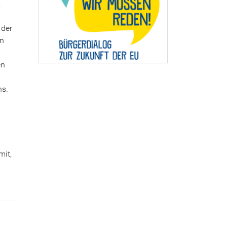
,
 der
en
en
ns.
mit,