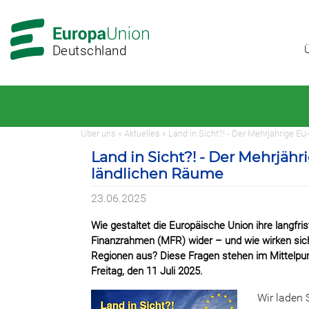
Zur
Zum
Hauptnavigation
Hauptbereich
Deutschland
Über uns » Aktuelles » Land in Sicht?! - Der Mehrjährige 
Land in Sicht?! - Der Mehrjäh
ländlichen Räume
23.06.2025
Wie gestaltet die Europäische Union ihre langfri
Finanzrahmen (MFR) wider – und wie wirken sich
Regionen aus? Diese Fragen stehen im Mittelpu
Freitag, den 11 Juli 2025.
Wir laden 