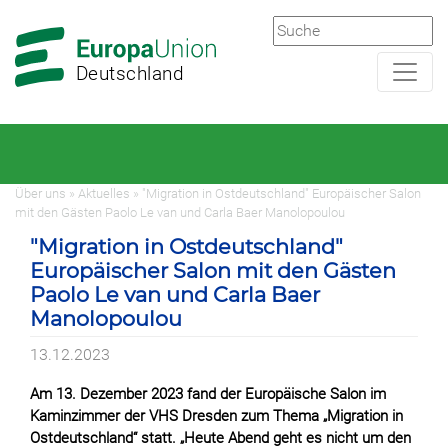
Zur
Zum
Hauptnavigation
Hauptbereich
Deutschland
Über uns » Aktuelles » "Migration in Ostdeutschland" Europäischer Salon
mit den Gästen Paolo Le van und Carla Baer Manolopoulou
"Migration in Ostdeutschland"
Europäischer Salon mit den Gästen
Paolo Le van und Carla Baer
Manolopoulou
13.12.2023
Am 13. Dezember 2023 fand der Europäische Salon im
Kaminzimmer der VHS Dresden zum Thema „Migration in
Ostdeutschland“ statt. „Heute Abend geht es nicht um den