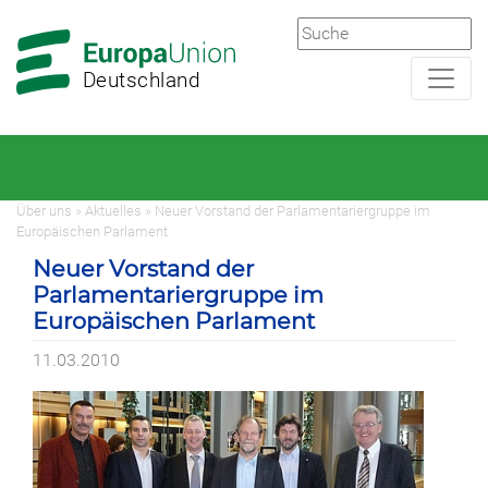
Zur
Zum
Hauptnavigation
Hauptbereich
Deutschland
Über uns » Aktuelles » Neuer Vorstand der Parlamentariergruppe im
Europäischen Parlament
Neuer Vorstand der
Parlamentariergruppe im
Europäischen Parlament
11.03.2010