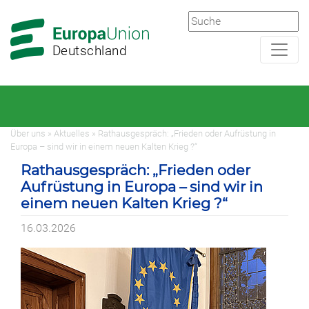
Zur
Zum
Hauptnavigation
Hauptbereich
Deutschland
Über uns » Aktuelles » Rathausgespräch: „Frieden oder Aufrüstung in
Europa – sind wir in einem neuen Kalten Krieg ?“
Rathausgespräch: „Frieden oder
Aufrüstung in Europa – sind wir in
einem neuen Kalten Krieg ?“
16.03.2026