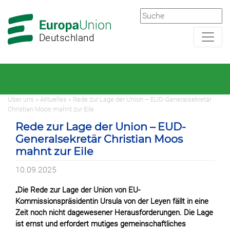
Zur
Zum
Hauptnavigation
Hauptbereich
Deutschland
Über uns » Aktuelles » Rede zur Lage der Union – EUD-Generalsekretär
Christian Moos mahnt zur Eile
Rede zur Lage der Union – EUD-
Generalsekretär Christian Moos
mahnt zur Eile
10.09.2025
„Die Rede zur Lage der Union von EU-
Kommissionspräsidentin Ursula von der Leyen fällt in eine
Zeit noch nicht dagewesener Herausforderungen. Die Lage
ist ernst und erfordert mutiges gemeinschaftliches