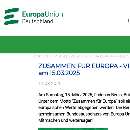
Zur
Zum
Hauptnavigation
Hauptbereich
Deutschland
Über uns » Aktuelles » ZUSAMMEN FÜR EUROPA - VIELE 
ZUSAMMEN FÜR EUROPA - VIE
am 15.03.2025
11.03.2025
Am Samstag, 15. März 2025, finden in Berlin, B
Unter dem Motto "Zusammen für Europa" soll ein B
europäischen Werte abgegeben werden. Die Berl
gemeinsamen Bundesausschuss von Europa-Unio
Mitmachen und weitersagen!