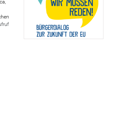
ca
,
schen
fruf