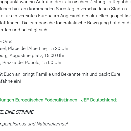
gspunkt war ein Aufruf
in
der italienischen
Zeitung
La Repubbli
lchen hin
am kommenden Samstag
in verschiedenen Städten
te für ein vereintes Europa im Angesicht der aktuellen geopoliti
tattfinden. Die europäische föderalistische Bewegung
hat den Au
iffen und beteiligt sich.
e Orte:
el, Place de l'Albertine, 15.30 Uhr
burg, Augustinerplatz, 15.00 Uhr
 Piazza del Popolo, 15.00 Uhr
ßt Euch an, bringt Familie und Bekannte mit und packt Eure
fahne ein!
ungen Europäischen Föderalist:innen - JEF Deutschland:
E, EINE STIMME
Imperialismus und Nationalismus!