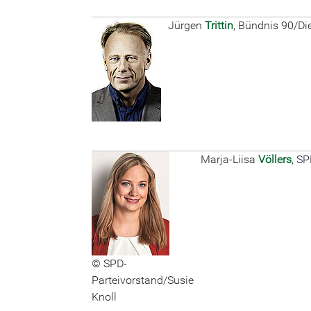
Jürgen
Trittin
, Bündnis 90/Di
Marja-Liisa
Völlers
, S
© SPD-
Parteivorstand/Susie
Knoll