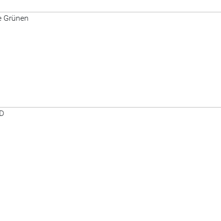
e Grünen
PD