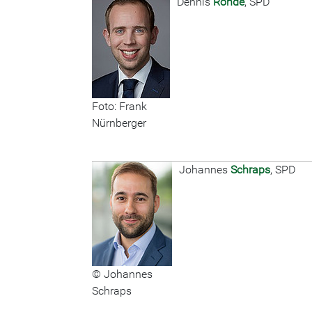
Dennis
Rohde
, SPD
Foto: Frank
Nürnberger
Johannes
Schraps
, SPD
© Johannes
Schraps