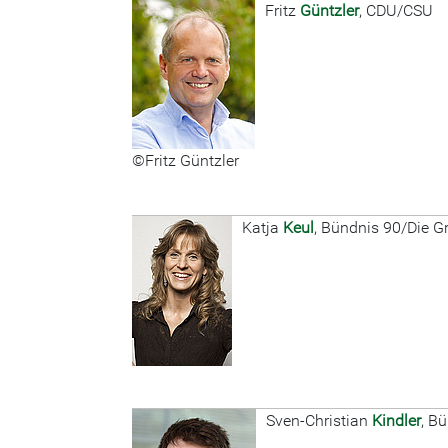
Fritz
Güntzler
, CDU/CSU
©Fritz Güntzler
Katja
Keul
, Bündnis 90/Die G
Sven-Christian
Kindler
, B