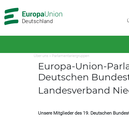
Zur
Zum
Hauptnavigation
Hauptbereich
Deutschland
Über uns
»
Parlamentariergruppen
Europa-Union-Parla
Deutschen Bundest
Landesverband Nie
Unsere Mitglieder des 19. Deutschen Bundes