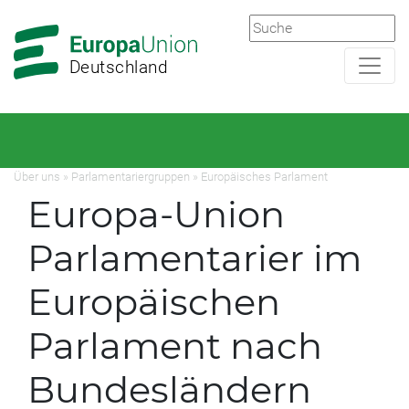
Zur
Zum
Hauptnavigation
Hauptbereich
Deutschland
Über uns
»
Parlamentariergruppen
»
Europäisches Parlament
Europa-Union
Parlamentarier im
Europäischen
Parlament nach
Bundesländern