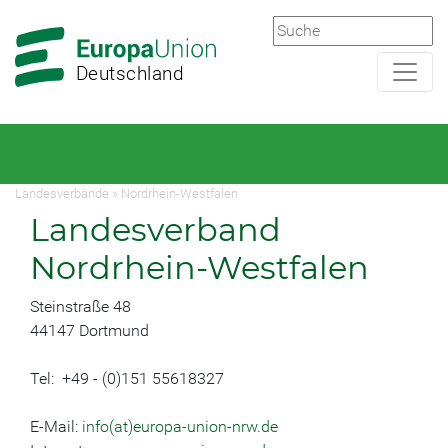
Zur
Zum
Hauptnavigation
Hauptbereich
Deutschland
Landesverbände
»
Nordrhein-Westfalen
Landesverband
Nordrhein-Westfalen
Steinstraße 48
44147 Dortmund
Tel: +49 - (0)151 55618327
E-Mail:
info(at)europa-union-nrw.de