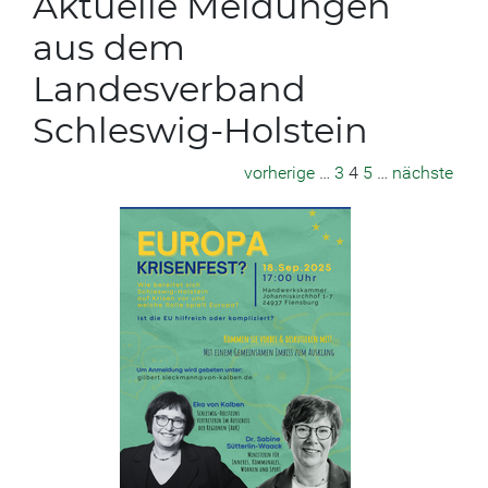
Aktuelle Meldungen
aus dem
Landesverband
Schleswig-Holstein
vorherige
…
3
4
5
…
nächste