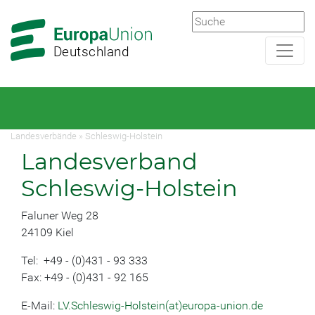
Zur
Zum
Hauptnavigation
Hauptbereich
Deutschland
Landesverbände
»
Schleswig-Holstein
Landesverband
Schleswig-Holstein
Faluner Weg 28
24109 Kiel
Tel: +49 - (0)431 - 93 333
Fax: +49 - (0)431 - 92 165
E-Mail:
LV.Schleswig-Holstein(at)europa-union.de