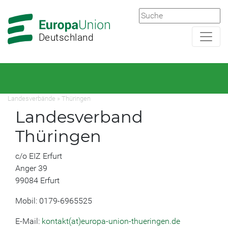
Zur
Zum
Hauptnavigation
Hauptbereich
Deutschland
Landesverbände
»
Thüringen
Landesverband
Thüringen
c/o EIZ Erfurt
Anger 39
99084 Erfurt
Mobil: 0179-6965525
E-Mail:
kontakt(at)europa-union-thueringen.de