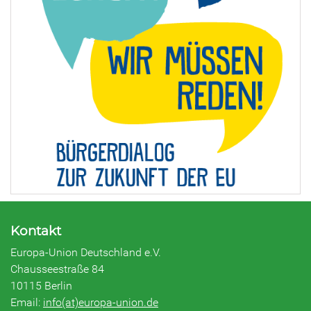
Kontakt
Europa-Union Deutschland e.V.
Chausseestraße 84
10115 Berlin
Email:
info(at)europa-union.de