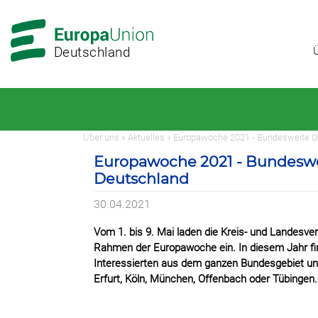
Zur
Zum
Hauptnavigation
Hauptbereich
Deutschland
Über uns » Aktuelles » Europawoche 2021 - Bundesweite 
Europawoche 2021 - Bundeswe
Deutschland
30.04.2021
Vom 1. bis 9. Mai laden die Kreis- und Landesve
Rahmen der Europawoche ein. In diesem Jahr find
Interessierten aus dem ganzen Bundesgebiet und
Erfurt, Köln, München, Offenbach oder Tübingen.