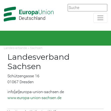
Zur
Zum
Hauptnavigation
Hauptbereich
Deutschland
Landesverbände
»
Sachsen
Landesverband
Sachsen
Schützengasse 16
01067 Dresden
info[at]europa-union-sachsen.de
www.europa-union-sachsen.de